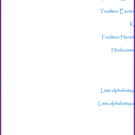
Tradition Ésotéri
Ka
Tradition Hermét
Hindouisme
Liste alphabétiqu
Liste alphabétique