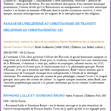
Laurent le « Magnifique », collaborèrent à cette institution, véritable « Abbaye de
Thélème » dont parle Rabelais. Par une excellente description d’un contexte historique
passionnant, l’auteur révèle qu’à la Renaissance un enseignement à caractère initiatique
tendait à se former en honneur d’Hermès dont le mythe rayonnant suscitait, à cette
époque, maintes interrogations sur les origines de la métaphysique et des religions.
PASSAGE DE L’HELLÉNISME AU CHRISTIANISME (DE TRANSITU
HELLENISMI AD CHRISTIANISMUM) (LE)
Introduction, traduit du latin et annotations Marie-Madeleine de La Garanderie,
Daniel Franklin Penham
Budé Guillaume (1468-1540) | Éditions Les Belles Lettres |
290.00 FRF / 44.21 Euros
À l’automne 1534, alors qu’éclate l’affaire des Placards, le grand humaniste compose ce
long texte où il entend définir, d’une part, la tradition catholique face aux contestations
de la Réforme, s’adressant à ceux qui, indécis ou sceptiques, refusent encore, en 1535,
de prendre parti et d’autre part, le christianisme face à la philosophie grecque. Proche
d’Érasme, avec qui il entretint une belle correspondance, Budé voulait soutenir que la
connaissance de l’antiquité classique était indispensable à l’étude de la théologie
chrétienne. Pas seulement pour des raisons de pure philologie, comme l’accès à la langue
grecque, mais pour des raisons de culture : la sagesse antique constitue, selon Budé, une
véritable propédeutique morale à la pensée chrétienne qui en est comme l’achèvement
historique.
RAYMOND LULLE ET GIORDANO BRUNO
Yates Frances | Éditions Puf | 397
FRF / 60.52 Euros
« Raymond Lulle et Giordano Bruno » est le dernier ouvrage et le plus étincelant de
l’œuvre exceptionnelle de Frances Amelia Yates où la quête qu’elle avait engagée pour