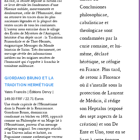
En fait, la réalité dépasse la fiction car
ce livre dévoile les fondements d’une
Conclusiones
Histoire oubliée, mouvementée et
douloureuse, celle de l’Humanité, dont
philosophicae,
on retrouve les traces dans les plus
anciennes légendes et la plupart des
cabalisticae et
textes sacrés de tous les continents.
L’auteur nous entraîne dans le sillage
theologicae sont
des Écoles de Mystères de l’Antiquité,
héritière d’un dépôt sacré : la Tradition
condamnées par la
Primordiale et de Thot-Hermès,
curie romaine, et lui-
énigmatique Messager du Monde
lointain de Sirius. Très documenté, cet
même, déclaré
ouvrage révèle des informations
inédites sur les origines secrètes de
hérétique, se réfugie
l’humanité qui s’apprête à franchir le
troisième millénaire.
en France. Plus tard,
de retour à Florence
GIORDANO BRUNO ET LA
où il s’installe sous la
TRADITION HERMÉTIQUE
Yates Francès | Éditions Dervy |
protection de Laurent
149.00 FRF / 22.71 Euros
de Médicis, il rédige
Une étude capitale de l’Hermétisme
son Heptalus (exposé
dans la Pensée de la Renaissance.
Giordano Bruno, dominicain
des sept aspects de la
condamné au bûcher en 1600, apparaît
comme un Philosophe et un Mage lié à
création) et son De
l’Hermétisme, porteur d’un message
religieux original. Ses concepts relatifs
Ente et Uno, tout en se
à un Univers infini et habité, au
Paganisme comme authentique vecteur
liant à cette époque