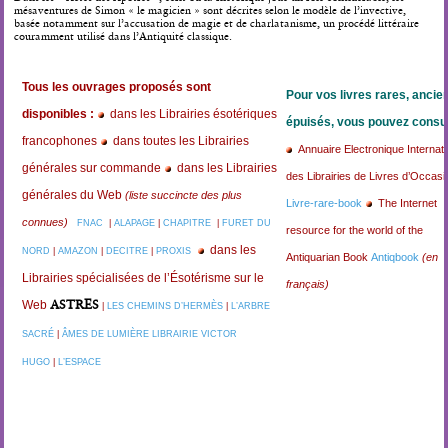
mésaventures de Simon « le magicien » sont décrites selon le modèle de l’invective,
basée notamment sur l’accusation de magie et de charlatanisme, un procédé littéraire
couramment utilisé dans l’Antiquité classique.
Tous les ouvrages proposés sont
Pour vos livres rares, ancie
disponibles :
dans les Librairies ésotériques
épuisés, vous pouvez consul
francophones
dans toutes les Librairies
Annuaire Electronique Internati
générales sur commande
dans les Librairies
des Librairies de Livres d’Occasi
générales du Web
(liste succincte des plus
Livre-rare-book
The Internet
connues)
FNAC
|
ALAPAGE
|
CHAPITRE
|
FURET DU
resource for the world of the
dans les
NORD
|
AMAZON
|
DECITRE
|
PROXIS
Antiquarian Book
Antiqbook
(en
Librairies spécialisées de l’Ésotérisme sur le
français)
ASTRES
Web
|
LES CHEMINS D’HERMÈS
|
L’ARBRE
SACRÉ
|
ÂMES DE LUMIÈRE
LIBRAIRIE VICTOR
HUGO
|
L’ESPACE