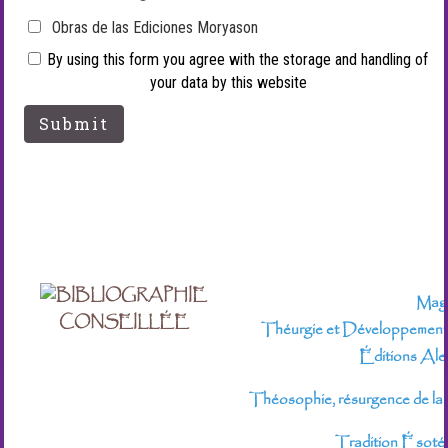
Obras de las Ediciones Moryason
By using this form you agree with the storage and handling of
your data by this website
BIBLIOGRAPHIE
Magi
CONSEILLÉE
Théurgie et Développement d
Éditions Al
Théosophie, résurgence de la
Tradition Ésotér