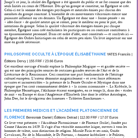
Jusqu’à ce jour, la réalité des Égrégore a été ignorée du public et ne fut connue que des
seuls Initiés au cours de l’Histoire. Dès qu’un groupe se constitue, un Égrégore se crée.
Celui-ci est la somme des énergies psychiques et mentales émises par chacun des
membres du groupe concerné. L’ensemble de ces mouvements vibratoires exerce une
puissante influence sur ces derniers. Un Égrégore est donc une « forme-pensée » ou
« idée-force » de qualité neutre qui se colore, pour le meilleur ou pour le pire, des
intentions du groupe. Selon la qualité vibratoire des énergies émises par chaque
membre, Égrégore ainsi créé enchaînera les participants ou au contraire contribuera à
un épanouissement personnel. Dans cet ordre d’idée, sont constitués — et analysés ici —
Égrégore des Ordres Initiatiques ou celui de sectes peu sûres. Un livre important sur une
mise en garde nécessaire.
PHILOSOPHIE OCCULTE À L’ÉPOQUE ÉLISABÉTHAINE
YATES Francès |
Éditions Dervy | 155 FRF / 23.66 Euros
Cet excellent ouvrage d’érudit explore la Philosophie Magique — et gardée secrète —
qui est une des principales sources de certaines grandes œuvres de l’Art et de la
Littérature de la Renaissance. Ceci constitue une part fondamentale de l’héritage
culturel européen. L’auteur démontre magistralement – et avec force références
savantes et incontestables – la présence de la Pensée Occulte et Mystique dans une
époque que l’on croit communément dédiée à « la raison raisonnante ». La Kabbale, la
Philosophie Hermétique, l’Alchimie étaient enseignées, en ce temps là, dans des « écoles
de nuit » en Europe et dans l’Angleterre d’Elisabeth 1
ère
dont le célèbre Astrologue,
John Dee, fut le divulgateur des fameuses « Tablettes Enochiennes ».
LES PREMIERS MEDICIS ET L’ACADÉMIE PLATONICIENNE DE
FLORENCE
Beresniak Daniel | Éditions Detrad | 112.00 FRF / 17.07 Euros
Ce livre veut présenter « l’Académie Platonicienne » de Florence (Italie), fondée par
Cosme l’Ancien en 1459. Il s’agit d’un véritable monastère laïque, ouverts à tous les
hommes de talent, sans distinction de religion. Marsile Ficin et ses amis, Guido
Cavalcanti, Pic de la Mirandole, le Dr Fortuna, – éminent kabbaliste – le Politien,