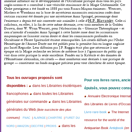
immense influence sur le développement de l’Occultisme pratique dans tous les pays
anglo-saxons et a contribué à une véritable renaissance de la Magie Cérémonielle. Cet
Ordre prestigieux a été fondé en 1888 par trois Francs-Maçons éminents : Westcott,
Mathers et Woodman sur la base de mystérieux manuscrits rosicruciens codés dont
certains auraient été donnés par une mystérieuse Anna Springel, personnage dont
H.P. Blavatsky
l’existence a depuis été soit contestée soit assimilée à celle d’
. Celle-ci
collabora, en effet, à la fin de cette même décennie, avec trois membres de la Golden
Dauwn, dont W. Wynn Wescott, pour l’élaboration du « Glossaire Théosophique » et
rien n’interdit d’assimiler Anna Springel à cette Initiée russe dont les accointances
maçonniques ne faisaient aucun doute et dont les connaissances profondes en
Occultisme et Haute Spiritualité étaient remarquables. Les rituels diffusés par l’Ordre
Hermétique de l’Aurore Dorée ont été publiés pour la première fois en langue anglaise
par Israël Regardie. Leur diffusion par J.P. Ruggiu était plus que nécessaire à une
époque où la Magie recherche ses lettres de noblesse face à l’ignorance du public qui
voit dans cette pratique la seule sorcellerie. Fondés sur la Kabbale et des données de
l’Hermétisme alexandrin, ces rituels — dont nombreux sont destinés à une pratique de
groupe — constituent un fonds magique précieux pour tout chercheur de notre époque.
Tous les ouvrages proposés sont
Pour vos livres rares, ancie
disponibles :
dans les Librairies ésotériques
épuisés, vous pouvez consul
francophones
dans toutes les Librairies
Annuaire Electronique Internati
générales sur commande
dans les Librairies
des Librairies de Livres d’Occasi
générales du Web
(liste succincte des plus
Livre-rare-book
The Internet
connues)
FNAC
|
ALAPAGE
|
CHAPITRE
|
FURET DU
resource for the world of the
dans les
NORD
|
AMAZON
|
DECITRE
|
PROXIS
Antiquarian Book
Antiqbook
(en