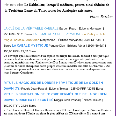
très explicite.
Le Kabbaliste, lorsqu’il méditera, pourra ainsi déduire de
la Troisième Lame du Tarot toutes les Analogies existantes
.
Franz Bardon
LA CLÉ DE LA VÉRITABLE KABBALE
Bardon Franz | Éditions Moryason |
LA LUMIÈRE SUR LE ROYAUME
250.FRF / 38.11 Euros
ou Pratique de la
Magie Sacrée au quotidien
Moryason A.
| Éditions Moryason |
250.FRF / 38.11
LA CABALE MYSTIQUE
Euros
Fortune Dion | Éditions Adyar | 1996 (6è éd.) |
150,00 FRF / 22,87 Euros
Un ouvrage qui, sous couvert d’un exposé théorique très riche, conduit à une pratique
personnelle dont les aboutissement peuvent s’avérer d’une grande profondeur : en
pensant, en méditant sur l’Univers et les Dix Émanations Divines, nous progressons sans
le savoir car nous changeons notre propre structure modelée sur celle de l’Univers ; Dix
Émanations personnelles sont ainsi transformés et mises lentement en diapason avec
leurs Sources Cosmiques.
RITUELS MAGIQUES DE L’ORDRE HERMÉTIQUE DE LA GOLDEN
DAWN (T1)
Ruggiu Jean-Pascal | Éditions Teletes | 135.00 FRF / 20.58 Euros
RITUELS D’INITIATION DE L’ORDRE HERMÉTIQUE DE LA GOLDEN
DAWN : ORDRE EXTÉRIEUR (T2)
Ruggiu Jean-Pascal | Éditions Teletes |
160.00 FRF / 24.39 Euros
« The Hermetic Order of Golden Dawn » ou « l’Ordre Hermétique de l’Aurore Dorée »
est sans nul doute l’Ordre magique le plus célèbre du XXème siècle. Il a exercé une