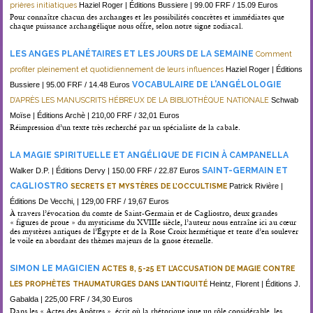
prières initiatiques
Haziel Roger | Éditions Bussiere | 99.00 FRF / 15.09 Euros
Pour connaître chacun des archanges et les possibilités concrètes et immédiates que
chaque puissance archangélique nous offre, selon notre signe zodiacal.
LES ANGES PLANÉTAIRES ET LES JOURS DE LA SEMAINE
Comment
profiter pleinement et quotidiennement de leurs influences
Haziel Roger | Éditions
VOCABULAIRE DE L’ANGÉLOLOGIE
Bussiere | 95.00 FRF / 14.48 Euros
D’APRÈS LES MANUSCRITS HÉBREUX DE LA BIBLIOTHÈQUE NATIONALE
Schwab
Moïse | Éditions Archè | 210,00 FRF / 32,01 Euros
Réimpression d’un texte très recherché par un spécialiste de la cabale.
LA MAGIE SPIRITUELLE ET ANGÉLIQUE DE FICIN À CAMPANELLA
SAINT-GERMAIN ET
Walker D.P. | Éditions Dervy | 150.00 FRF / 22.87 Euros
CAGLIOSTRO
SECRETS ET MYSTÈRES DE L’OCCULTISME
Patrick Rivière |
Éditions De Vecchi, | 129,00 FRF / 19,67 Euros
À travers l’évocation du comte de Saint-Germain et de Cagliostro, deux grandes
« figures de proue » du mysticisme du XVIIIe siècle, l’auteur nous entraîne ici au cœur
des mystères antiques de l’Égypte et de la Rose Croix hermétique et tente d’en soulever
le voile en abordant des thèmes majeurs de la gnose éternelle.
SIMON LE MAGICIEN
ACTES 8, 5-25 ET L’ACCUSATION DE MAGIE CONTRE
LES PROPHÈTES THAUMATURGES DANS L’ANTIQUITÉ
Heintz, Florent | Éditions J.
Gabalda | 225,00 FRF / 34,30 Euros
Dans les « Actes des Apôtres », écrit où la rhétorique joue un rôle considérable, les