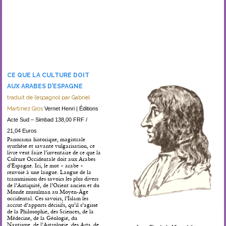
CE QUE LA CULTURE DOIT
AUX ARABES D’ESPAGNE
traduit de l’espagnol par Gabriel
Martinez Gros
Vernet Henri | Éditions
Acte Sud – Simbad 138,00 FRF /
21,04 Euros
Panorama historique, magistrale
synthèse et savante vulgarisation, ce
livre veut faire l’inventaire de ce que la
Culture Occidentale doit aux Arabes
d’Espagne. Ici, le mot « arabe »
renvoie à une langue. Langue de la
transmission des savoirs les plus divers
de l’Antiquité, de l’Orient ancien et du
Monde musulman au Moyen-Âge
occidental. Ces savoirs, l’Islam les
accrut d’apports décisifs, qu’il s’agisse
de la Philosophie, des Sciences, de la
Médecine, de la Géologie, du
Nautisme, de l’Astrologie, des Arts, de