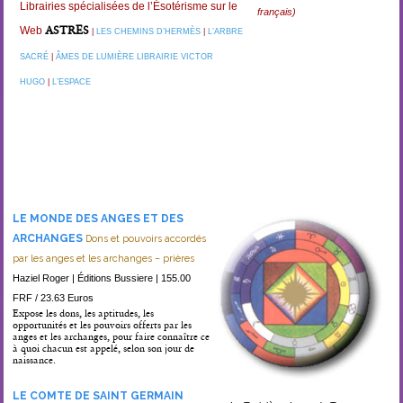
Librairies spécialisées de l’Ésotérisme sur le
français)
ASTRES
Web
|
LES CHEMINS D’HERMÈS
|
L’ARBRE
SACRÉ
|
ÂMES DE LUMIÈRE
LIBRAIRIE VICTOR
HUGO
|
L’ESPACE
LE MONDE DES ANGES ET DES
ARCHANGES
Dons et pouvoirs accordés
par les anges et les archanges – prières
Haziel Roger | Éditions Bussiere | 155.00
FRF / 23.63 Euros
Expose les dons, les aptitudes, les
opportunités et les pouvoirs offerts par les
anges et les archanges, pour faire connaître ce
à quoi chacun est appelé, selon son jour de
naissance.
LE COMTE DE SAINT GERMAIN