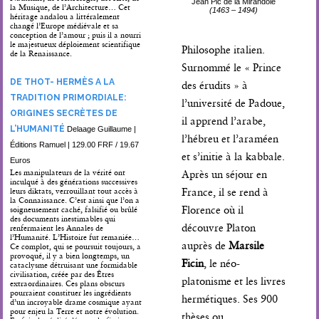
Jean Pic de la Mirandole
la Musique, de l’Architecture… Cet
(1463 – 1494)
héritage andalou a littéralement
changé l’Europe médiévale et sa
conception de l’amour ; puis il a nourri
le majestueux déploiement scientifique
Philosophe italien.
de la Renaissance.
Surnommé le « Prince
DE THOT- HERMÈS A LA
des érudits » à
TRADITION PRIMORDIALE:
l’université de Padoue,
ORIGINES SECRÈTES DE
il apprend l’arabe,
L’HUMANITÉ
Delaage Guillaume |
l’hébreu et l’araméen
Éditions Ramuel | 129.00 FRF / 19.67
et s’initie à la kabbale.
Euros
Les manipulateurs de la vérité ont
Après un séjour en
inculqué à des générations successives
France, il se rend à
leurs diktats, verrouillant tout accès à
la Connaissance. C’est ainsi que l’on a
Florence où il
soigneusement caché, falsifié ou brûlé
des documents inestimables qui
découvre Platon
renfermaient les Annales de
l’Humanité. L’Histoire fut remaniée…
auprès de
Marsile
Ce complot, qui se poursuit toujours, a
provoqué, il y a bien longtemps, un
Ficin
, le néo-
cataclysme détruisant une formidable
civilisation, créée par des Êtres
platonisme et les livres
extraordinaires. Ces plans obscurs
pourraient constituer les ingrédients
hermétiques. Ses 900
d’un incroyable drame cosmique ayant
pour enjeu la Terre et notre évolution.
thèses ou