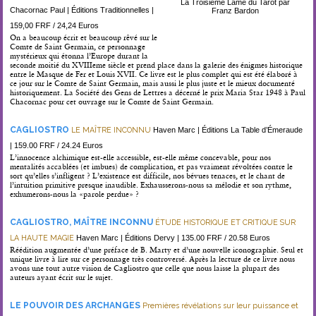
La Troisième Lame du Tarot par
Chacornac Paul | Éditions Traditionnelles |
Franz Bardon
159,00 FRF / 24,24 Euros
On a beaucoup écrit et beaucoup rêvé sur le
Comte de Saint Germain, ce personnage
mystérieux qui étonna l’Europe durant la
seconde moitié du XVIIIeme siècle et prend place dans la galerie des énigmes historique
entre le Masque de Fer et Louis XVII. Ce livre est le plus complet qui est été élaboré à
ce jour sur le Comte de Saint Germain, mais aussi le plus juste et le mieux documenté
historiquement. La Société des Gens de Lettres a décerné le prix Maria Star 1948 à Paul
Chacornac pour cet ouvrage sur le Comte de Saint Germain.
CAGLIOSTRO
LE MAÎTRE INCONNU
Haven Marc | Éditions La Table d’Émeraude
| 159.00 FRF / 24.24 Euros
L’innocence alchimique est-elle accessible, est-elle même concevable, pour nos
mentalités accablées (et imbues) de complication, et pas vraiment révoltées contre le
sort qu’elles s’infligent ? L’existence est difficile, nos bévues tenaces, et le chant de
l’intuition primitive presque inaudible. Exhausserons-nous sa mélodie et son rythme,
exhumerons-nous la «parole perdue» ?
CAGLIOSTRO, MAÎTRE INCONNU
ÉTUDE HISTORIQUE ET CRITIQUE SUR
LA HAUTE MAGIE
Haven Marc | Éditions Dervy | 135.00 FRF / 20.58 Euros
Réédition augmentée d’une préface de B. Marty et d’une nouvelle iconographie. Seul et
unique livre à lire sur ce personnage très controversé. Après la lecture de ce livre nous
avons une tout autre vision de Cagliostro que celle que nous laisse la plupart des
auteurs ayant écrit sur le sujet.
LE POUVOIR DES ARCHANGES
Premières révélations sur leur puissance et