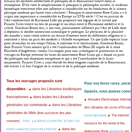
éclaircir les mystères intellectuels et politiques de la Renaissance trouve enfin sa
récompense. D’où vient le néoplatonisme et pourquoi la philosophie occulte, la tradition
hermétique exercèrent-elles une influence si considérable sur les fondateurs de la science
physique moderne qui furent tous cabalistes ? Pourquoi le mouvement Rose-Croix a-t-il
acquis une importance si considérable en Europe au XVIe siècle ? C’est en partant de
l’Art combinatoire de Raymond Lulle qui proposait une logique de la nature que
Frances Yates trouve un lieu de passage et un relais entre le Platonisme médiéval et la
cabale. Giordano Bruno sera, à son tour, puissamment influencé par l’Art de Lulle dont
il déploiera la double orientation scientifique et politique. Le physicien de la pluralité
des mondes a aussi voulu trouver un terrain d’entente entre les différentes religions et a
contribué à bâtir un parti des modérés à l’échelle européenne. Ce que Lulle espérait faire
pour réconcilier en son temps l’Islam, le judaïsme et le christianisme, Giordano Bruno,
dont Frances Yates montre qu’il a été l’ambassadeur de Henri III auprès de la reine
Elizabeth d’Angleterre, voudra l’accomplir pour unir catholiques et protestants et ses
voyages en Europe jetteront les bases du mouvement Rose-Croix qui a donné au parti
des politiques une dimension européenne et qui a été l’antichambre de la franc-
maçonnerie. Frances Yates a ainsi élucidé les deux énigmes capitales de la Renaissance,
elle éclaire à la fois l’origine de la science et de la politique moderne.
Tous les ouvrages proposés sont
Pour vos livres rares, ancie
disponibles :
dans les Librairies ésotériques
épuisés, vous pouvez consul
francophones
dans toutes les Librairies
Annuaire Electronique Internati
générales sur commande
dans les Librairies
des Librairies de Livres d’Occasi
générales du Web
(liste succincte des plus
Livre-rare-book
The Internet
connues)
FNAC
|
ALAPAGE
|
CHAPITRE
|
FURET DU
resource for the world of the
dans les
NORD
|
AMAZON
|
DECITRE
|
PROXIS
Antiquarian Book
Antiqbook
(en