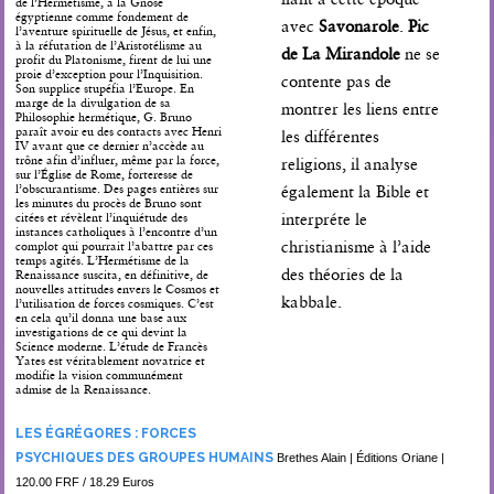
de l’Hermétisme, à la Gnose
égyptienne comme fondement de
avec
Savonarole
.
Pic
l’aventure spirituelle de Jésus, et enfin,
à la réfutation de l’Aristotélisme au
de La Mirandole
ne se
profit du Platonisme, firent de lui une
proie d’exception pour l’Inquisition.
contente pas de
Son supplice stupéfia l’Europe. En
marge de la divulgation de sa
montrer les liens entre
Philosophie hermétique, G. Bruno
paraît avoir eu des contacts avec Henri
les différentes
IV avant que ce dernier n’accède au
trône afin d’influer, même par la force,
religions, il analyse
sur l’Église de Rome, forteresse de
l’obscurantisme. Des pages entières sur
également la Bible et
les minutes du procès de Bruno sont
interpréte le
citées et révèlent l’inquiétude des
instances catholiques à l’encontre d’un
christianisme à l’aide
complot qui pourrait l’abattre par ces
temps agités. L’Hermétisme de la
des théories de la
Renaissance suscita, en définitive, de
nouvelles attitudes envers le Cosmos et
kabbale.
l’utilisation de forces cosmiques. C’est
en cela qu’il donna une base aux
investigations de ce qui devint la
Science moderne. L’étude de Francès
Yates est véritablement novatrice et
modifie la vision communément
admise de la Renaissance.
LES ÉGRÉGORES : FORCES
PSYCHIQUES DES GROUPES HUMAINS
Brethes Alain | Éditions Oriane |
120.00 FRF / 18.29 Euros