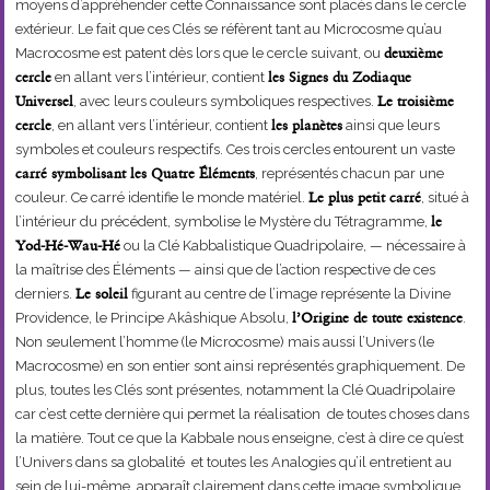
moyens d’appréhender cette Connaissance sont placés dans le cercle
extérieur. Le fait que ces Clés se réfèrent tant au Microcosme qu’au
Macrocosme est patent dès lors que le cercle suivant, ou
deuxième
cercle
en allant vers l’intérieur, contient
les Signes du Zodiaque
Universel
, avec leurs couleurs symboliques respectives.
Le troisième
cercle
, en allant vers l’intérieur, contient
les planètes
ainsi que leurs
symboles et couleurs respectifs. Ces trois cercles entourent un vaste
carré symbolisant les Quatre Éléments
, représentés chacun par une
couleur. Ce carré identifie le monde matériel.
Le plus petit carré
, situé à
l’intérieur du précédent, symbolise le Mystère du Tétragramme,
le
Yod-Hé-Wau-Hé
ou la Clé Kabbalistique Quadripolaire, — nécessaire à
la maîtrise des Éléments — ainsi que de l’action respective de ces
derniers.
Le soleil
figurant au centre de l’image représente la Divine
Providence, le Principe Akâshique Absolu,
l’Origine de toute existence
.
Non seulement l’homme (le Microcosme) mais aussi l’Univers (le
Macrocosme) en son entier sont ainsi représentés graphiquement. De
plus, toutes les Clés sont présentes, notamment la Clé Quadripolaire
car c’est cette dernière qui permet la réalisation de toutes choses dans
la matière. Tout ce que la Kabbale nous enseigne, c’est à dire ce qu’est
l’Univers dans sa globalité et toutes les Analogies qu’il entretient au
sein de lui-même, apparaît clairement dans cette image symbolique