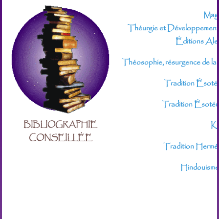
Magi
Théurgie et Développement d
Éditions Al
Théosophie, résurgence de la
Tradition Ésotér
Tradition Ésotéri
BIBLIOGRAPHIE
Ka
CONSEILLÉE
Tradition Hermét
Hindouisme