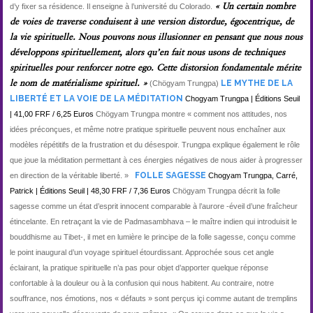
« Un certain nombre
d’y fixer sa résidence. Il enseigne à l’université du Colorado.
de voies de traverse conduisent à une version distordue, égocentrique, de
la vie spirituelle. Nous pouvons nous illusionner en pensant que nous nous
développons spirituellement, alors qu’en fait nous usons de techniques
spirituelles pour renforcer notre ego. Cette distorsion fondamentale mérite
le nom de matérialisme spirituel. »
LE MYTHE DE LA
(Chögyam Trungpa)
LIBERTÉ ET LA VOIE DE LA MÉDITATION
Chogyam Trungpa | Éditions Seuil
| 41,00 FRF / 6,25 Euros
Chögyam Trungpa montre « comment nos attitudes, nos
idées préconçues, et même notre pratique spirituelle peuvent nous enchaîner aux
modèles répétitifs de la frustration et du désespoir. Trungpa explique également le rôle
que joue la méditation permettant à ces énergies négatives de nous aider à progresser
FOLLE SAGESSE
en direction de la véritable liberté. »
Chogyam Trungpa, Carré,
Patrick | Éditions Seuil | 48,30 FRF / 7,36 Euros
Chögyam Trungpa décrit la folle
sagesse comme un état d’esprit innocent comparable à l’aurore -éveil d’une fraîcheur
étincelante. En retraçant la vie de Padmasambhava – le maître indien qui introduisit le
bouddhisme au Tibet-, il met en lumière le principe de la folle sagesse, conçu comme
le point inaugural d’un voyage spirituel étourdissant. Approchée sous cet angle
éclairant, la pratique spirituelle n’a pas pour objet d’apporter quelque réponse
confortable à la douleur ou à la confusion qui nous habitent. Au contraire, notre
souffrance, nos émotions, nos « défauts » sont perçus içi comme autant de tremplins