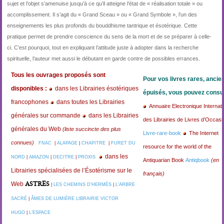
sujet et l’objet s’amenuise jusqu’à ce qu’il atteigne l’état de « réalisation totale » ou
accomplissement. Il s’agit du « Grand Sceau » ou « Grand Symbole », l’un des
enseignements les plus profonds du bouddhisme tantrique et ésotérique. Cette
pratique permet de prendre conscience du sens de la mort et de se préparer à celle-
ci. C’est pourquoi, tout en expliquant l’attitude juste à adopter dans la recherche
spirituelle, l’auteur met aussi le débutant en garde contre de possibles errances.
Tous les ouvrages proposés sont
Pour vos livres rares, ancie
disponibles :
dans les Librairies ésotériques
épuisés, vous pouvez consul
francophones
dans toutes les Librairies
Annuaire Electronique Internati
générales sur commande
dans les Librairies
des Librairies de Livres d’Occasi
générales du Web
(liste succincte des plus
Livre-rare-book
The Internet
connues)
FNAC
|
ALAPAGE
|
CHAPITRE
|
FURET DU
resource for the world of the
dans les
NORD
|
AMAZON
|
DECITRE
|
PROXIS
Antiquarian Book
Antiqbook
(en
Librairies spécialisées de l’Ésotérisme sur le
français)
ASTRES
Web
|
LES CHEMINS D’HERMÈS
|
L’ARBRE
SACRÉ
|
ÂMES DE LUMIÈRE
LIBRAIRIE VICTOR
HUGO
|
L’ESPACE