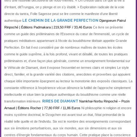
vers une nouvelle découverte de nous-mêmes. « On creuse dans ce que la vie a
d’irritant, ditTrungpa, on y plonge et on s’y établit. » Exploration radicale de la voie
directe du tantra, Folle Sagesse peut se lire comme le manifeste d’une liberté
LE CHEMIN DE LA GRANDE PERFECTION
authentique
Djangoeum Patrul
Rinpoché | Éditions Padmakara | 219,50 FRF / 33,46 Euros
Ce livre se présente
comme un guide des préliminaires de l’Essence du cœur de l’immensité, un cycle de
pratiques méditatives appartenant à l’école du bouddhisme tibétain appelée Grande
Perfection. En fait il est considéré par de nombreux maîtres de toutes les écoles
comme le guide suprême, à la fois profond, vivant et détaillé, de toutes les pratiques
préliminaires et, d’une façon plus générale, comme un enseignement fondamental sur
le Véhicule de Diamant, dont il expose l’essentiel en termes clairs et simples Le style
direct, familier, et la grande variété des citations, anecdotes et proverbes qui appuient
chaque idée importante épargnent au lecteur la monotonie des exposés classiques. La
constante référence à l’expérience vécue dénonce la futilité de l’approche simplement
intellectuelle et situe bien la pratique authentique du bouddhisme comme une réelle
.
RIRES DE DIAMANT
transformation intérieure
Namkhai-Norbu Rinpoché – Pozin
Arnaud | Éditions Rocher | 77,80 FRF / 11,86 Euros
Ni philosophie ni religion et encore
moins système doctrinal, le Dzogchen est avant tout un état, l’état primordial de la
réalité telle quelle et de l’individu. Six est le nombre des enseignements correspondant
aux six émotions perturbatrices, aux six mondes, aux six dimensions et aux six
centres d’énergie fondamentaux du corps humain. Cette pratique place la conscience