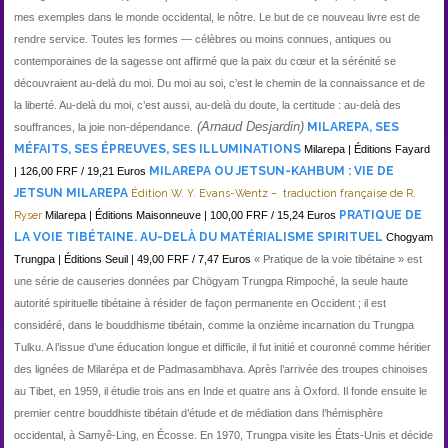
mes exemples dans le monde occidental, le nôtre. Le but de ce nouveau livre est de
rendre service. Toutes les formes — célèbres ou moins connues, antiques ou
contemporaines de la sagesse ont affirmé que la paix du cœur et la sérénité se
découvraient au-delà du moi. Du moi au soi, c’est le chemin de la connaissance et de
la liberté. Au-delà du moi, c’est aussi, au-delà du doute, la certitude : au-delà des
(Arnaud Desjardin)
MILAREPA, SES
souffrances, la joie non-dépendance.
MÉFAITS, SES ÉPREUVES, SES ILLUMINATIONS
Milarepa | Éditions Fayard
MILAREPA OU JETSUN-KAHBUM : VIE DE
| 126,00 FRF / 19,21 Euros
JETSUN MILAREPA
Édition W. Y. Evans-Wentz – traduction française de R.
PRATIQUE DE
Ryser
Milarepa | Éditions Maisonneuve | 100,00 FRF / 15,24 Euros
LA VOIE TIBÉTAINE. AU-DELÀ DU MATÉRIALISME SPIRITUEL
Chogyam
Trungpa | Éditions Seuil | 49,00 FRF / 7,47 Euros
« Pratique de la voie tibétaine » est
une série de causeries données par Chögyam Trungpa Rimpoché, la seule haute
autorité spirituelle tibétaine à résider de façon permanente en Occident ; il est
considéré, dans le bouddhisme tibétain, comme la onzième incarnation du Trungpa
Tulku. A l’issue d’une éducation longue et difficile, il fut initié et couronné comme héritier
des lignées de Milarépa et de Padmasambhava. Après l’arrivée des troupes chinoises
au Tibet, en 1959, il étudie trois ans en Inde et quatre ans à Oxford. Il fonde ensuite le
premier centre bouddhiste tibétain d’étude et de médiation dans l’hémisphère
occidental, à Samyê-Ling, en Écosse. En 1970, Trungpa visite les États-Unis et décide