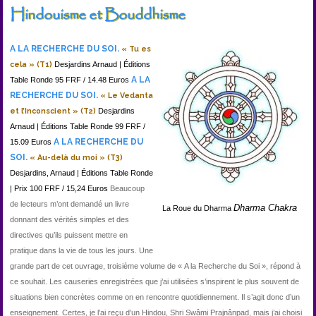
Hindouisme et Bouddhisme
A LA RECHERCHE DU SOI.
« Tu es
cela » (T1)
Desjardins Arnaud | Éditions
A LA
Table Ronde 95 FRF / 14.48 Euros
RECHERCHE DU SOI.
« Le Vedanta
et l’Inconscient » (T2)
Desjardins
Arnaud | Éditions Table Ronde 99 FRF /
A LA RECHERCHE DU
15.09 Euros
SOI.
« Au-delà du moi » (T3)
Desjardins, Arnaud
| Éditions Table Ronde
| Prix 100 FRF / 15,24 Euros
Beaucoup
de lecteurs m’ont demandé un livre
Dharma Chakra
La Roue du Dharma
donnant des vérités simples et des
directives qu’ils puissent mettre en
pratique dans la vie de tous les jours. Une
grande part de cet ouvrage, troisième volume de « A la Recherche du Soi », répond à
ce souhait. Les causeries enregistrées que j’ai utilisées s’inspirent le plus souvent de
situations bien concrètes comme on en rencontre quotidiennement. Il s’agit donc d’un
enseignement. Certes, je l’ai reçu d’un Hindou, Shri Swâmi Prajnânpad, mais j’ai choisi