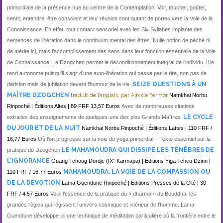
primordiale de la présence nue au centre de la Contemplation. Voir, toucher, goûter,
sentir, entendre, être conscient et leur réunion sont autant de portes vers la Voie de la
Connaissance. En effet, tout contact sensoriel avec les Six Syllabes implante des
semences de libération dans le continuum mental des êtres. Nulle notion de péché ni
de mérite ici, mais l’accomplissement des sens dans leur fonction essentielle de la Voie
de Connaissance. Le Dzogchen permet le déconditionnement intégral de l’individu. Il le
rend autonome puisqu’il s’agit d’une auto-libération qui passe par le rire, non pas de
SEIZE QUESTIONS À UN
dérision mais de jubilation devant l’humour de la vie.
MAÎTRE DZOGCHEN
traduit de l’anglais par Alix de Fermor
Namkhai Norbu
Rinpoché | Éditions Altes | 89 FRF 13,57 Euros
Avec de nombreuses citations
LE CYCLE
extraites des enseignements de quelques-uns des plus Grands Maîtres.
DU JOUR ET DE LA NUIT
Namkhai Norbu Rinpoché | Éditions Lattes | 110 FRF /
16,77 Euros
Où l’on progresse sur la voie du yoga primordial – Texte essentiel sur la
LE MAHAMOUDRA QUI DISSIPE LES TÉNÈBRES DE
pratique du Dzogchen
L’IGNORANCE
Ouang Tchoug Dordje (IX° Karmapa) | Éditions Yiga Tcheu Dzinn |
MAHAMOUDRA. LA VOIE DE LA COMPASSION OU
110 FRF / 16,77 Euros
DE LA DÉVOTION
Lama Guendune Rinpoché | Éditions Presses de la Cité | 30
FRF / 4,57 Euros
Voici l’essence de la pratique du « dharma » du Bouddha, les
grandes règles qui régissent l’univers cosmique et intérieur de l’homme. Lama
Guendune développe ici une technique de méditation particulière où la frontière entre le