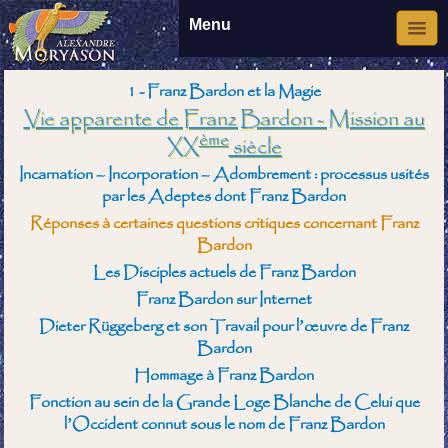
Menu
1 - Franz Bardon et la Magie
Vie apparente de Franz Bardon - Mission au
ème
XX
siècle
Incarnation – Incorporation – Adombrement : processus usités
par les Adeptes dont Franz Bardon
Réponses à certaines questions critiques concernant Franz
Bardon
Les Disciples actuels de Franz Bardon
Franz Bardon sur Internet
Dieter Rüggeberg et son Travail pour l’œuvre de Franz
Bardon
Hommage à Franz Bardon
Fonction au sein de la Grande Loge Blanche de Celui que
l’Occident connut sous le nom de Franz Bardon