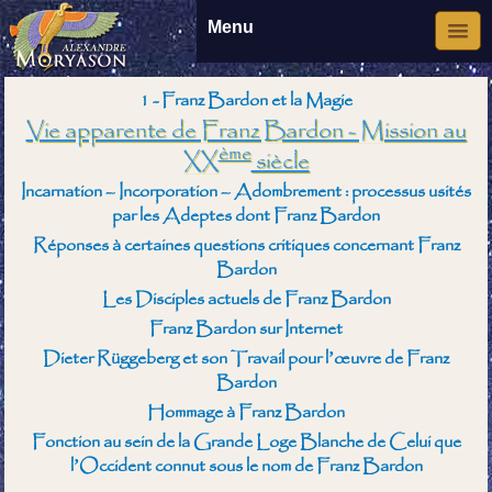
Menu
1 - Franz Bardon et la Magie
Vie apparente de Franz Bardon - Mission au
ème
XX
siècle
Incarnation – Incorporation – Adombrement : processus usités
par les Adeptes dont Franz Bardon
Réponses à certaines questions critiques concernant Franz
Bardon
Les Disciples actuels de Franz Bardon
Franz Bardon sur Internet
Dieter Rüggeberg et son Travail pour l’œuvre de Franz
Bardon
Hommage à Franz Bardon
Fonction au sein de la Grande Loge Blanche de Celui que
l’Occident connut sous le nom de Franz Bardon