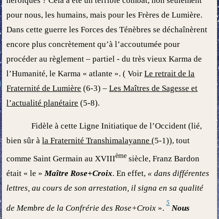
héroïques ? Cela a été un terrible combat, non seulement
pour nous, les humains, mais pour les Frères de Lumière.
Dans cette guerre les Forces des Ténèbres se déchaînèrent
encore plus concrètement qu’à l’accoutumée pour
procéder au règlement – partiel - du très vieux Karma de
l’Humanité, le Karma « atlante ». ( Voir
Le retrait de la
Fraternité de Lumière
(6-3) –
Les Maîtres de Sagesse et
l’actualité planétaire
(5-8).
Fidèle à cette Ligne Initiatique de l’Occident (lié,
bien sûr à
la Fraternité Transhimalayanne
(5-1)), tout
ème
comme Saint Germain au XVIII
siècle, Franz Bardon
était « le »
Maître Rose+Croix
. En effet,
« dans différentes
lettres, au cours de son arrestation, il signa en sa qualité
5
de Membre de la Confrérie des Rose+Croix
».
Nous