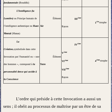
fondamentale
(
Bouddhi
)
L’Intelligence (la
ème
Lumière)
ou Principe humain de
Élément
III
ère
1
strophe
l’intelligence authentique ou
Haut
Air
Rayon
Mental
(
Manas
)
La
ème
IV
Création,
symbolisée dans cette
ème
V
Invocation par l’humanité ou « race
Élément
ème
ème
4
strophe
VI
des hommes », correspond à
la
Terre
ème
VII
personnalité dense qui accède à
Rayon
la Conscience
L’ordre qui préside à cette Invocation a aussi un
sens
; il obéit au processus de maîtrise par un être de sa