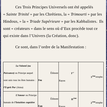
Ces Trois Principes Universels ont été appelés
«
Sainte Trinité
» par les Chrétiens, la «
Trimourti
» par les
Hindous, » la «
Triade Supérieure
» par les Kabbalistes. Ils
sont « créateurs » dans le sens où d’Eux procède tout ce
qui existe dans l’Univers (la Création, donc).
Ce sont,
dans l’ordre de la Manifestation
:
La Volonté (ou
er
Puissance)
ou Principe auquel
Élément
I
ème
3
strophe.
sont unis tous les êtres humains :
Feu
Rayon
l’Esprit Pur
(
Atma
)
L’Amour
ou Principe
ème
Élément
II
ème
humain de
l’Intuition cognitive
2
strophe
Eau
Rayon