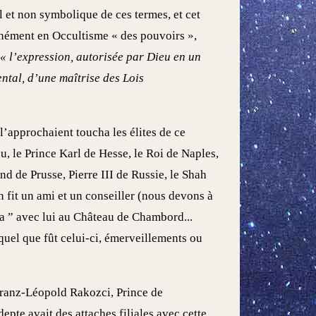
el et non symbolique de ces termes, et cet
nément en Occultisme « des pouvoirs »,
t
« l’expression, autorisée par Dieu en un
ntal, d’une maîtrise des Lois
 l’approchaient toucha les élites de ce
u, le Prince Karl de Hesse, le Roi de Naples,
nd de Prusse, Pierre III de Russie, le Shah
en fit un ami et un conseiller (nous devons à
a ” avec lui au Château de Chambord...
uel que fût celui-ci, émerveillements ou
e Franz-Léopold Rakozci, Prince de
pte avait des attaches filiales avec cette