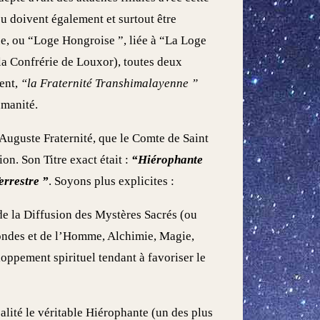
eu doivent également et surtout être
, ou “Loge Hongroise ”, liée à “La Loge
 la Confrérie de Louxor), toutes deux
ient,
“la Fraternité Transhimalayenne ”
umanité.
 Auguste Fraternité, que le Comte de Saint
on. Son Titre exact était :
“Hiérophante
errestre ”
. Soyons plus explicites :
e la Diffusion des Mystères Sacrés (ou
Mondes et de l’Homme, Alchimie, Magie,
oppement spirituel tendant à favoriser le
alité le véritable Hiérophante (un des plus