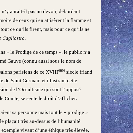
 n’y aurait-il pas un devoir, débordant
moire de ceux qui en attisèrent la flamme et
tout ce qu’ils firent, mais pour ce qu’ils ne
 Cagliostro.
ns « le Prodige de ce temps », le public n’a
ommé Gauve (connu aussi sous le nom de
ème
salons parisiens de ce XVIII
siècle friand
te de Saint Germain et illustrant cette
ssion de l’Occultisme qui sont l’opposé
 Comte, se sente le droit d’afficher.
raient sa personne mais tout le « prodige »
i le plaçait très au-dessus de l’humanité
, exemple vivant d’une éthique très élevée,