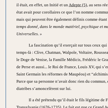
il était, en effet, un Initié et un
Adepte (5)
, au sens ré
état avait pour corollaires ce que l’on nomme commu
mais qui peuvent être également définis comme étan
temps donné, dans le monde matériel, psychique et me
Universelles. »
La fascination qu’il exerçait sur tous ceux qui
temps-là : Clive, Chatman, Walpole, Voltaire, Roussea
le Doge de Venise, la Famille Médicis, Frédéric le Gra
de Perse et aussi... le Roi de France, Louis XV, qui s’
Saint Germain les réformes de Maupéou) et “alchimis
Parce que sa personne n’avait donc rien du commun, q
diatribes s’amoncelèrent sur lui.
Il a été prétendu qu’il était le fils légitime d
Transylvanie (1676-1735). Le fait est que ce Grand Ade