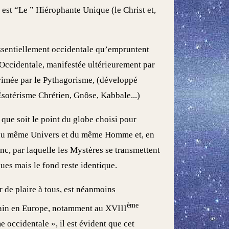
 est “Le ” Hiérophante Unique (le Christ et,
 essentiellement occidentale qu’empruntent
n Occidentale, manifestée ultérieurement par
primée par le Pythagorisme, (développé
Ésotérisme Chrétien, Gnôse, Kabbale...)
 que soit le point du globe choisi pour
s du même Univers et du même Homme et, en
, par laquelle les Mystères se transmettent
ques mais le fond reste identique.
r de plaire à tous, est néanmoins
ème
ain en Europe, notamment au XVIII
e occidentale », il est évident que cet