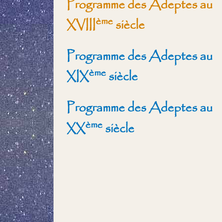
Programme des Adeptes au
ème
XVIII
siècle
Programme des Adeptes au
ème
XIX
siècle
Programme des Adeptes au
ème
XX
siècle