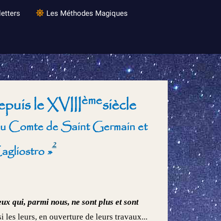
etters
Les Méthodes Magiques
ème
puis le XVIII
siècle
 du Comte de Saint Germain et
2
agliostro
»
ux qui, parmi nous, ne sont plus et sont
i les leurs, en ouverture de leurs travaux...