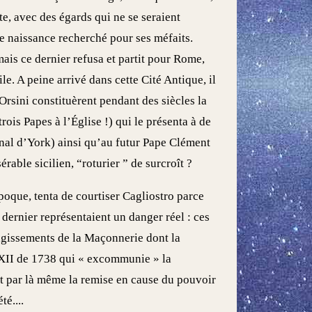
e, avec des égards qui ne se seraient
se naissance recherché pour ses méfaits.
ais ce dernier refusa et partit pour Rome,
e. A peine arrivé dans cette Cité Antique, il
 Orsini constituèrent pendant des siècles la
ois Papes à l’Église !) qui le présenta à de
nal d’York) ainsi qu’au futur Pape Clément
érable sicilien, “roturier ” de surcroît ?
 époque, tenta de courtiser Cagliostro parce
dernier représentaient un danger réel : ces
 agissements de la Maçonnerie dont la
 XII de 1738 qui « excommunie » la
et par là même la remise en cause du pouvoir
té....