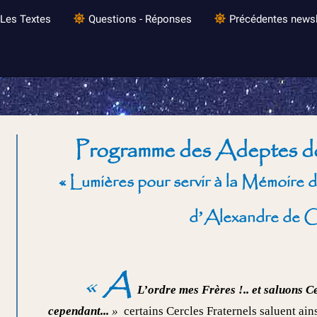
Les Textes
Questions - Réponses
Précédentes newsl
Programme des Adeptes de
« Lumières pour servir à la Mémoire
d’Alexandre de C
«
A
L’ordre mes Frères
!..
et saluons Ce
cependant...
»
certains Cercles Fraternels saluent ains