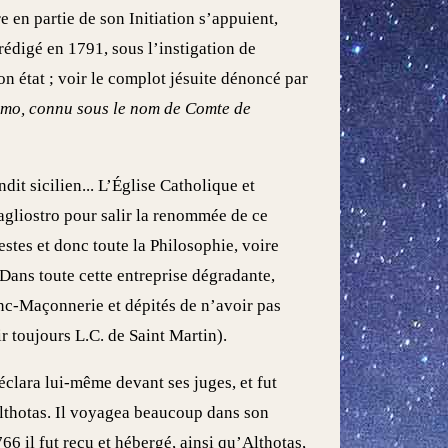
 en partie de son Initiation s’appuient,
rédigé en 1791, sous l’instigation de
on état ; voir le complot jésuite dénoncé par
amo, connu sous le nom de Comte de
ndit sicilien... L’Église Catholique et
agliostro pour salir la renommée de ce
estes et donc toute la Philosophie, voire
Dans toute cette entreprise dégradante,
ranc-Maçonnerie et dépités de n’avoir pas
oir toujours L.C. de Saint Martin).
déclara lui-même devant ses juges, et fut
Althotas. Il voyagea beaucoup dans son
766 il fut reçu et hébergé, ainsi qu’Althotas,