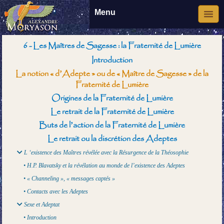
Menu
6 - Les Maîtres de Sagesse : la Fraternité de Lumière
Introduction
La notion « d’Adepte » ou de « Maître de Sagesse » de la
Fraternité de Lumière
Origines de la Fraternité de Lumière
Le retrait de la Fraternité de Lumière
Buts de l’action de la Fraternité de Lumière
Le retrait ou la discrétion des Adeptes
L ‘existence des Maîtres révélée avec la Résurgence de la Théosophie
• H.P. Blavatsky et la révélation au monde de l’existence des Adeptes
• « Channeling », « messages captés »
• Contacts avec les Adeptes
Sexe et Adeptat
• Introduction